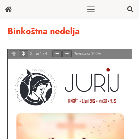
Binkoštna nedelja
Stran
1
/
4
Povečava
100%