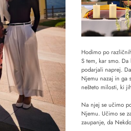
Hodimo po različni
S tem, kar smo. Da 
podarjali naprej. Da
Njemu nazaj in ga sl
nešteto milosti, ki 
Na njej se učimo pos
Njemu. Učimo se za
zaupanje, da Nekdo