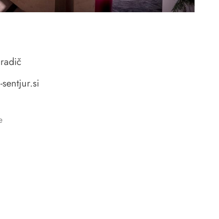
radič
sentjur.si
e
OSTANI V STIKU Z NAMI.
PRIJAVI SE NA E-OZNANILA.