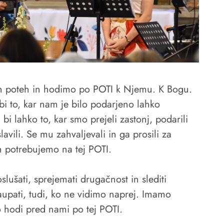
h poteh in hodimo po POTI k Njemu. K Bogu.
bi to, kar nam je bilo podarjeno lahko
 bi lahko to, kar smo prejeli zastonj, podarili
avili. Se mu zahvaljevali in ga prosili za
jih potrebujemo na tej POTI.
lušati, sprejemati drugačnost in slediti
upati, tudi, ko ne vidimo naprej. Imamo
 hodi pred nami po tej POTI.