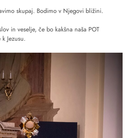
avimo skupaj. Bodimo v Njegovi bližini.
lov in veselje, če bo kakšna naša POT
e k Jezusu.