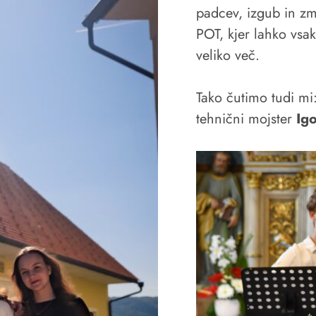
padcev, izgub in z
POT, kjer lahko vsak
veliko več.
Tako čutimo tudi mi
tehnični mojster
Ig