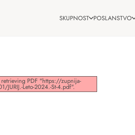
SKUPNOST
POSLANSTVO
retrieving PDF "https://zupnija-
/JURIJ.-Leto-2024.-St-4.pdf".