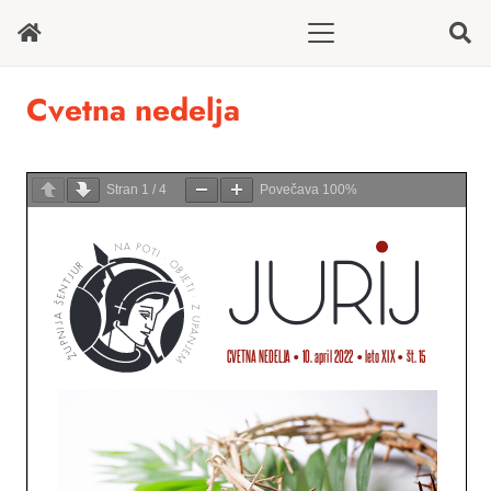
Cvetna nedelja
Stran
1
/
4
Povečava
100%