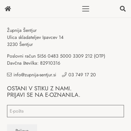
Župnija Šentjur
Ulica skladateljev Ipavcev 14
3230 Šentjur
Poslovni račun SI56 0483 5000 3309 212 (OTP)
Davčna številka: 82910316
info@zupnija-sentjur.si
03 749 17 20
OSTANI V STIKU Z NAMI.
PRIJAVI SE NA E-OZNANILA.
Email
*
Prijava