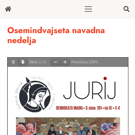
Osemindvajseta navadna
nedelja
Stran
1
/
4
Povečava
100%