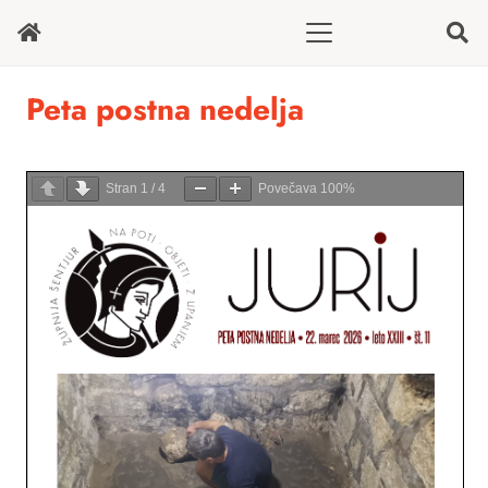
Peta postna nedelja
Stran
1
/
4
Povečava
100%