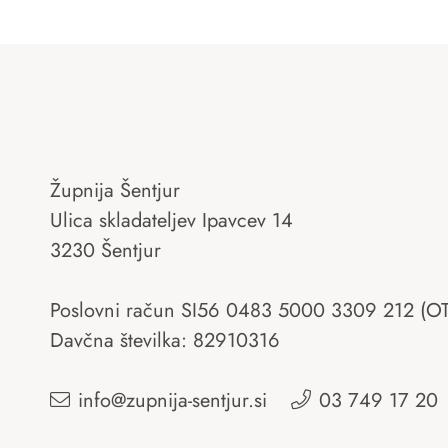
Župnija Šentjur
Ulica skladateljev Ipavcev 14
3230 Šentjur
Poslovni račun SI56 0483 5000 3309 212 (O
Davčna številka: 82910316
info@zupnija-sentjur.si
03 749 17 20