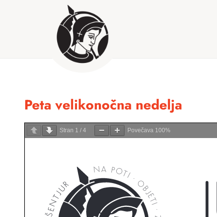
Peta velikonočna nedelja
Stran
1
/
4
Povečava
100%