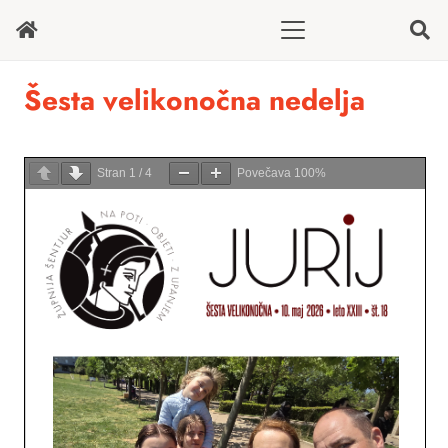
Šesta velikonočna nedelja
Stran
1
/
4
Povečava
100%