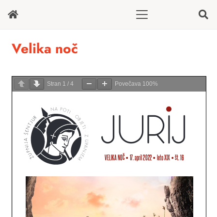
Velika noč
Stran
1
/
4
Povečava
100%