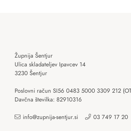
Župnija Šentjur
Ulica skladateljev Ipavcev 14
3230 Šentjur
Poslovni račun SI56 0483 5000 3309 212 (O
Davčna številka: 82910316
info@zupnija-sentjur.si
03 749 17 20