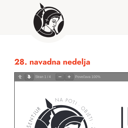
28. navadna nedelja
Stran
1
/
4
Povečava
100%