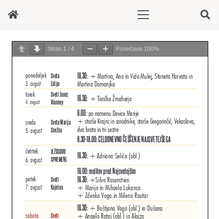
Stran
1
/
4
Povečava
100%