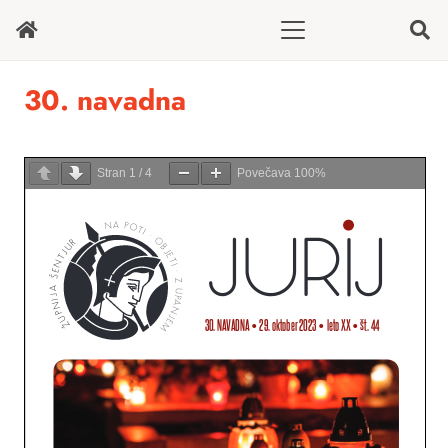
30. navadna
Stran
1
/
4
Povečava
100%