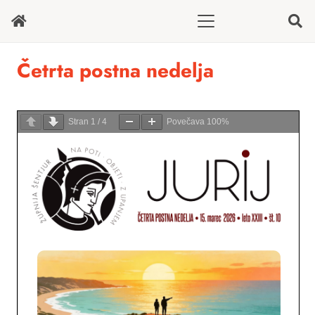
Četrta postna nedelja
Stran
1
/
4
Povečava
100%