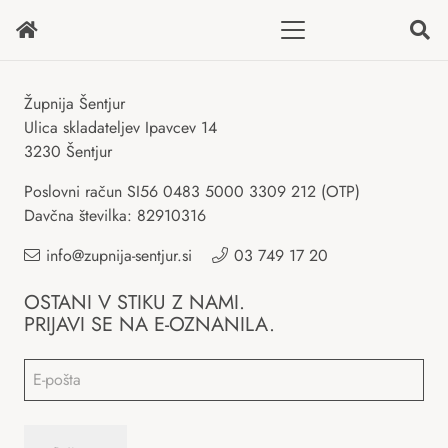
Župnija Šentjur
Ulica skladateljev Ipavcev 14
3230 Šentjur
Poslovni račun SI56 0483 5000 3309 212 (OTP)
Davčna številka: 82910316
info@zupnija-sentjur.si
03 749 17 20
OSTANI V STIKU Z NAMI.
PRIJAVI SE NA E-OZNANILA.
Email
*