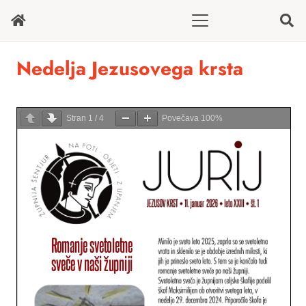
Nedelja Jezusovega krsta
Stran
1
/
4
Povečava
100%