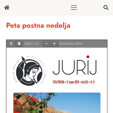
Peta postna nedelja
Stran
1
/
4
Povečava
100%