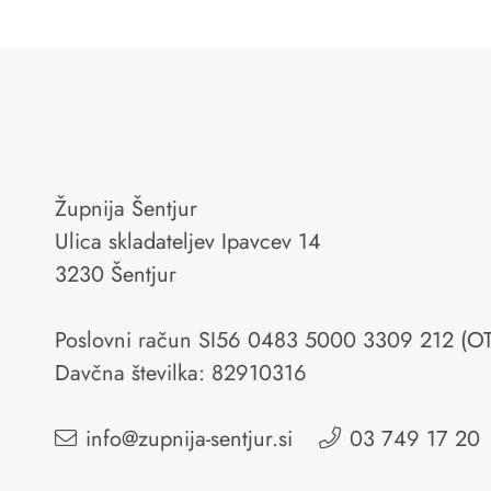
Župnija Šentjur
Ulica skladateljev Ipavcev 14
3230 Šentjur
Poslovni račun SI56 0483 5000 3309 212 (O
Davčna številka: 82910316
info@zupnija-sentjur.si
03 749 17 20