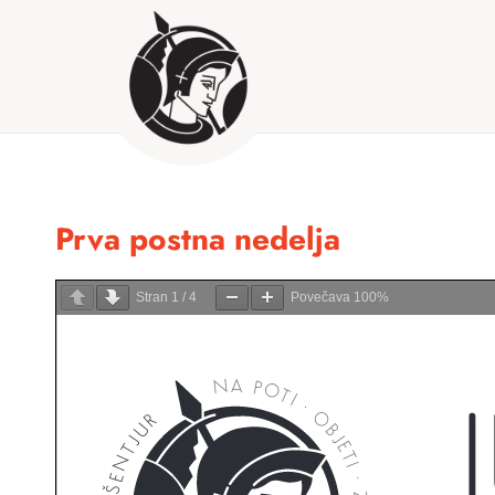
Prva postna nedelja
Stran
1
/
4
Povečava
100%