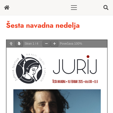
Šesta navadna nedelja
Stran
1
/
4
Povečava
100%